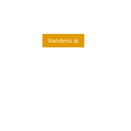
çerçevesinde başvurabilecekleri çözüm
seçenekleri içerisinden en doğru ve
menfaatlerine en uygun olan çözüm
yolunu tespit edip sunmaktadır.
Randevu al