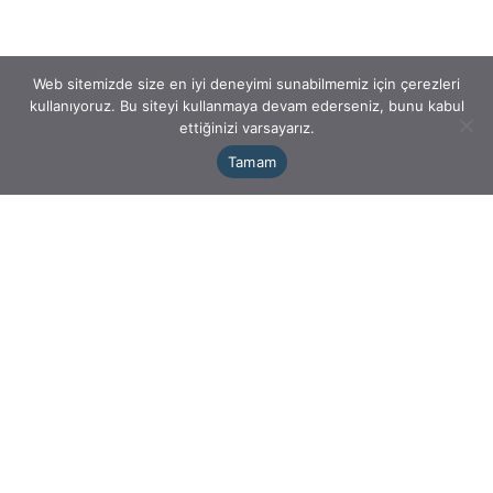
Web sitemizde size en iyi deneyimi sunabilmemiz için çerezleri
kullanıyoruz. Bu siteyi kullanmaya devam ederseniz, bunu kabul
ettiğinizi varsayarız.
Tamam
&#xe048;
Yalçın Hukuk Bürosu, mevcut uyuşmazlıkların yanı sıra
ileride meydana gelebilecek hukuki uyuşmazlıkları daha
doğmadan engellemeyi mesleki bir sorumluluk olarak
görmektedir.